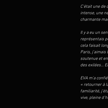
C’était une de 
intense, une ne
charmante mais
Il y a eu un sen
représentais po
cela faisait lo
Paris, j’aimais
soutenue et en
des exilées… E
EVA m’a confié 
« retourner à l
familiarité, j’
vive, pleine d’