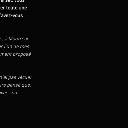
ersal. Vous 
ver toute une 
’avez-vous 
, à Montréal 
ar l’un de mes 
lement proposé 
n’ai pas vécue) 
ours pensé que, 
avec son 