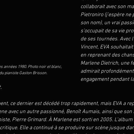
collaborait avec son ma
Pietroniro (j’espère ne
son nom), un vrai passi
s’occupait de sa vie pro
de ses tournées. Avec l
Vincent, EVA souhaitait 
en reprenant des chan
Marlene Dietrich, une 
s années 1980. Photo noir et blanc, 
admirait profondément
u pianiste Gaston Brisson.
engagement pendant la 
. 
t, ce dernier est décédé trop rapidement, mais EVA a repri
ne avec un autre passionné, Benoît Aumais, ainsi que son f
iste, Pierre Grimard. À Marlene est sorti en 2005. L’album a
a critique. Elle a continué à se produire sur scène jusque da