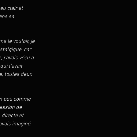
u clair et 
ans sa 
s le vouloir, je 
stalgique, car 
 j’avais vécu à 
ui l’avait 
, toutes deux 
 un peu comme 
ression de 
directe et 
avais imaginé.