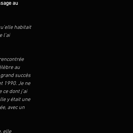
ssage au 
’elle habitait 
 l’ai 
 rencontrée 
élèbre au 
 grand succès 
t 1990. Je ne 
ce dont j’ai 
le y était une 
ée, avec un 
 elle 