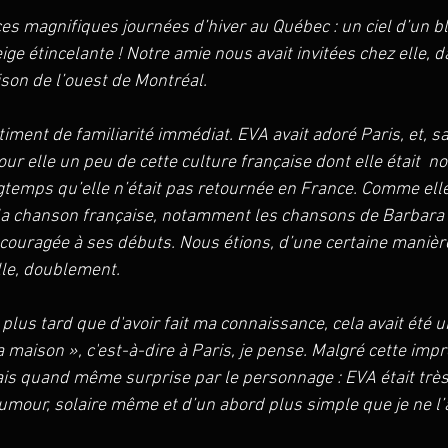
ces magnifiques journées d’hiver au Québec : un ciel d’un ble
ige étincelante ! Notre amie nous avait invitées chez elle, d
on de l’ouest de Montréal. 
timent de familiarité immédiat. EVA avait adoré Paris, et, san
ur elle un peu de cette culture française dont elle était  no
ngtemps qu’elle n’était pas retournée en France. Comme elle,
 la chanson française, notamment les chansons de Barbara q
couragée à ses débuts. Nous étions, d’une certaine manière
lle, doublement.
plus tard que d'avoir fait ma connaissance, cela avait été
a maison », c'est-à-dire à Paris, je pense. Malgré cette imp
étais quand même surprise par le personnage : EVA était très 
humour, solaire même et d’un abord plus simple que je ne l’