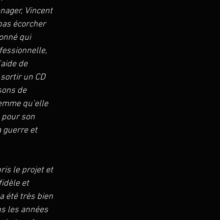
nager, Vincent 
 pas écorcher 
onné qui 
fessionnelle, 
’aide de 
sortir un CD 
sons de 
femme qu’elle 
 pour son 
guerre et 
s le projet et 
idèle et 
 été très bien 
ns les années 