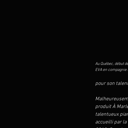
Au Québec, début de
EVA en compagnie d
pour son talent
Malheureusemen
produit À Marle
talentueux pian
accueilli par l