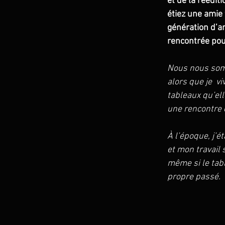
et de la réédi
étiez une amie 
génération d’a
rencontrée pour
Nous nous somm
alors que je  v
tableaux qu’ell
une rencontre c
À l’époque, j’é
et mon travail 
même si le tabl
propre passé.