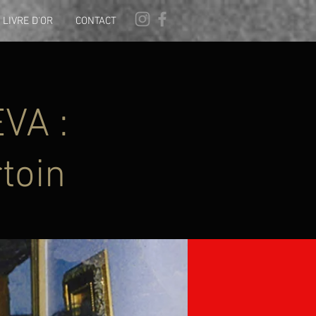
LIVRE D'OR
CONTACT
EVA :
toin