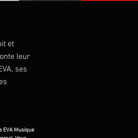
it et
onte leur
EVA, ses
ées
ge EVA Musique 