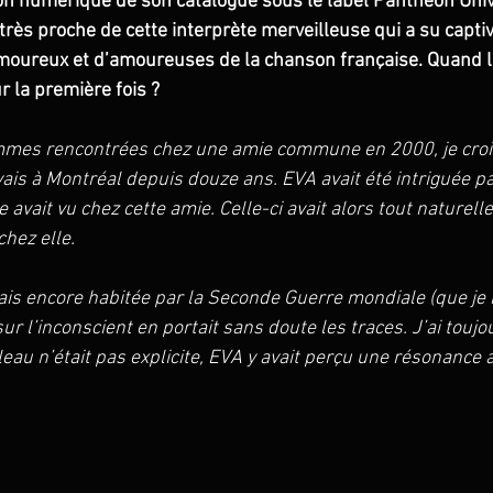
tion numérique de son catalogue sous le label Panthéon Univ
très proche de cette interprète merveilleuse qui a su capti
moureux et d’amoureuses de la chanson française. Quand l
 la première fois ? 
es rencontrées chez une amie commune en 2000, je crois
ivais à Montréal depuis douze ans. EVA avait été intriguée p
e avait vu chez cette amie. Celle-ci avait alors tout naturel
hez elle. 
tais encore habitée par la Seconde Guerre mondiale (que je 
sur l’inconscient en portait sans doute les traces. J’ai touj
eau n’était pas explicite, EVA y avait perçu une résonance 